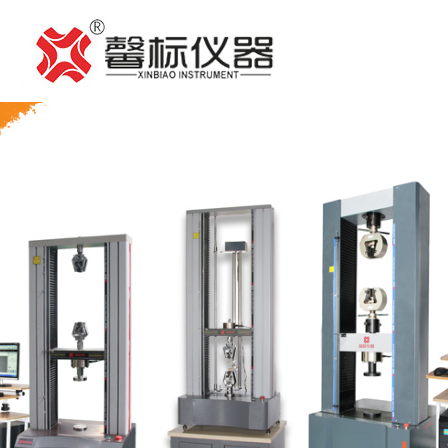
产
品
附
中
件
测
心
中
试
新
心
方
闻
走
案
动
进
服
与
态
馨
务
联
案
标
支
系
例
持
我
们