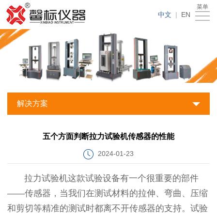
菜单
产
中文
|
EN
品
附
中
件
测
心
中
试
新
心
方
闻
走
解决方案
案
动
进
服
五个方面判断拉力试验机传感器的性能
与
态
馨
务
联
2024-01-23
案
标
支
系
拉力试验机这款试验设备有一个很重要的部件
例
持
我
——传感器，当我们在测试材料的拉伸、弯曲、压缩
和剪切等精准的测试时都离不开传感器的支持。试验
们