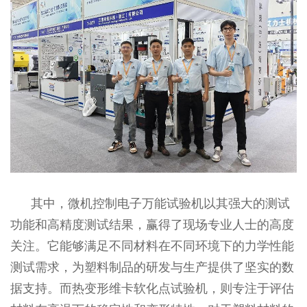
其中，微机控制电子万能试验机以其强大的测试
功能和高精度测试结果，赢得了现场专业人士的高度
关注。它能够满足不同材料在不同环境下的力学性能
测试需求，为塑料制品的研发与生产提供了坚实的数
据支持。而热变形维卡软化点试验机，则专注于评估