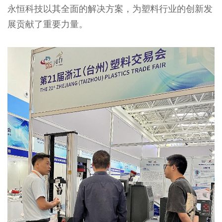
永恒科技以其全面的解决方案，为塑料行业的创新发
展贡献了重要力量。