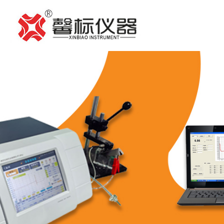
产
品
附
中
件
测
心
中
试
新
心
方
闻
走
案
动
进
服
与
态
馨
务
联
案
标
支
系
例
持
我
们