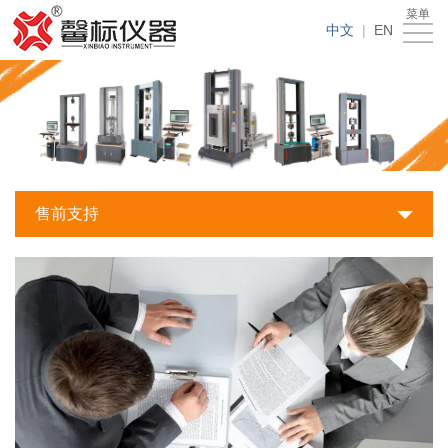
菜单
产
中文
|
EN
品
附
中
件
测
心
中
试
新
心
方
闻
走
售前支持
案
动
进
服
与
态
馨
务
联
案
标
支
系
例
持
我
们