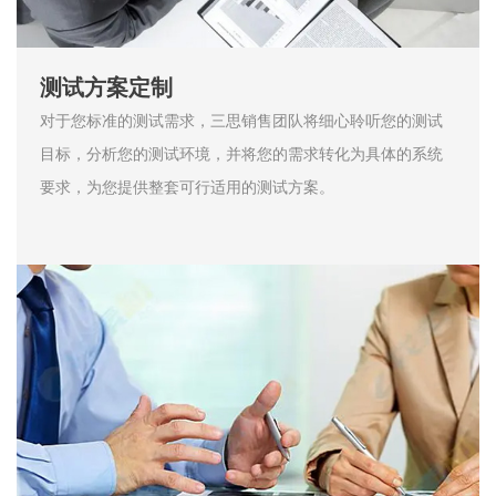
测试方案定制
对于您标准的测试需求，三思销售团队将细心聆听您的测试
目标，分析您的测试环境，并将您的需求转化为具体的系统
要求，为您提供整套可行适用的测试方案。