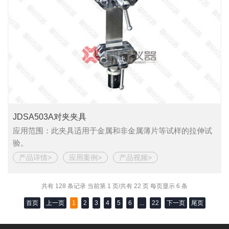
JDSA503A对夹夹具
应用范围：此夹具适用于金属和非金属薄片等试样的拉伸试
验。
产品详情>
应用案例>
产品视频>
共有 128 条记录 当前第 1 页/共有 22 页 每页显示 6 条
首页
上一页
1
2
3
4
5
6
...
22
下一页
尾页